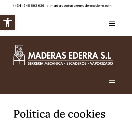
(+34) 948 893 039 I
maderasederra@maderasederra.com
Abrir barra de herramientas
Política de cookies